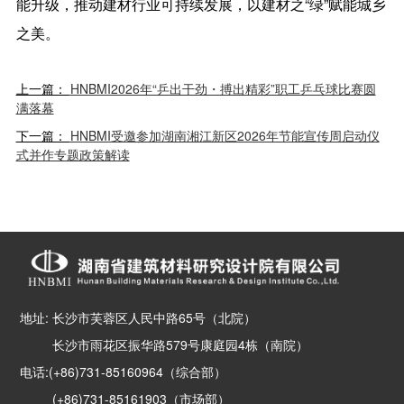
能升级，推动建材行业可持续发展，以建材之“绿”赋能城乡
之美。
上一篇：
HNBMI2026年“乒出干劲・搏出精彩”职工乒乓球比赛圆
满落幕
下一篇：
HNBMI受邀参加湖南湘江新区2026年节能宣传周启动仪
式并作专题政策解读
地址: 长沙市芙蓉区人民中路65号（北院）
长沙市雨花区振华路579号康庭园4栋（南院）
电话:(+86)731-85160964（综合部）
(+86)731-85161903（市场部）